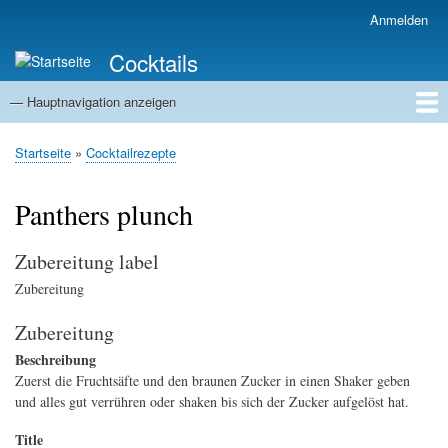
Direkt
Anmelden
Benutzermenü
zum
Cocktails
Inhalt
— Hauptnavigation anzeigen
Hauptnavigation
Cocktailrezepte
Magazin
Zutaten
Barlexikon
Trend-Cocktails
Tipps & Tricks
Startseite
Startseite
Cocktailrezepte
Pfadnavigation
Panthers plunch
Zubereitung label
Zubereitung
Zubereitung
Beschreibung
Zuerst die Fruchtsäfte und den braunen Zucker in einen Shaker geben
und alles gut verrühren oder shaken bis sich der Zucker aufgelöst hat.
Title