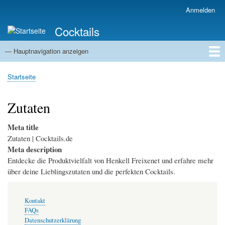
Direkt
Anmelden
Benutzermenü
zum
Cocktails
Inhalt
— Hauptnavigation anzeigen
Hauptnavigation
Cocktailrezepte
Magazin
Zutaten
Barlexikon
Trend-Cocktails
Tipps & Tricks
Startseite
Startseite
Pfadnavigation
Zutaten
Meta title
Zutaten | Cocktails.de
Meta description
Entdecke die Produktvielfalt von Henkell Freixenet und erfahre mehr
über deine Lieblingszutaten und die perfekten Cocktails.
Fußzeilenmenü
Kontakt
FAQs
Datenschutzerklärung