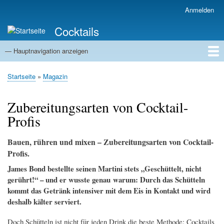
Direkt
Anmelden
Benutzermenü
zum
Cocktails
Inhalt
— Hauptnavigation anzeigen
Hauptnavigation
Cocktailrezepte
Magazin
Zutaten
Barlexikon
Trend-Cocktails
Tipps & Tricks
Startseite
Startseite
Magazin
Pfadnavigation
Zubereitungsarten von Cocktail-
Profis
Bauen, rühren und mixen – Zubereitungsarten von Cocktail-
Profis.
James Bond bestellte seinen Martini stets „Geschüttelt, nicht
gerührt!“ – und er wusste genau warum: Durch das Schütteln
kommt das Getränk intensiver mit dem Eis in Kontakt und wird
deshalb kälter serviert.
Doch Schütteln ist nicht für jeden Drink die beste Methode: Cocktails